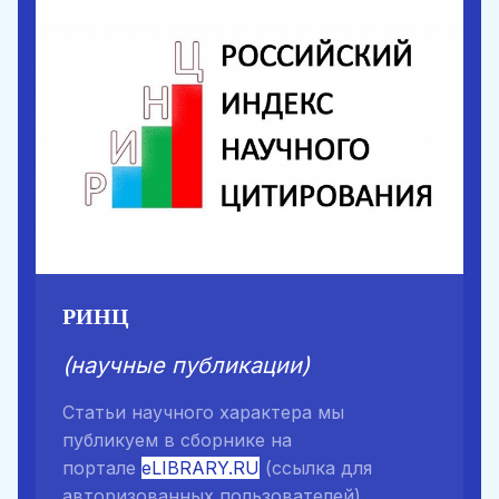
РИНЦ
(научные публикации)
Статьи научного характера мы
публикуем в сборнике на
портале
eLIBRARY.RU
(ссылка для
авторизованных пользователей)