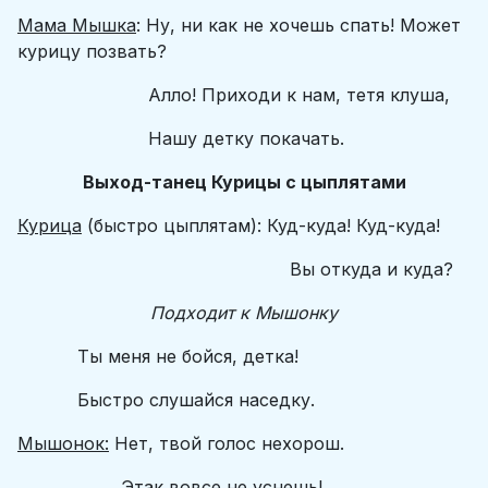
Мама Мышка
: Ну, ни как не хочешь спать! Может
курицу позвать?
Алло! Приходи к нам, тетя клуша,
Нашу детку покачать.
Выход-танец Курицы с цыплятами
Курица
(быстро цыплятам): Куд-куда! Куд-куда!
Вы откуда и куда?
Подходит к Мышонку
Ты меня не бойся, детка!
Быстро слушайся наседку.
Мышонок:
Нет, твой голос нехорош.
Этак вовсе не уснешь!