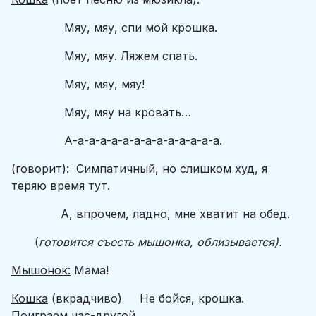
Мяу, мяу, спи мой крошка.
Мяу, мяу. Ляжем спать.
Мяу, мяу, мяу!
Мяу, мяу на кровать…
А-а-а-а-а-а-а-а-а-а-а-а-а-а.
(говорит): Симпатичный, но слишком худ, я
теряю время тут.
А, впрочем, ладно, мне хватит на обед.
(
готовится съесть мышонка, облизывается).
Мышонок:
Мама!
Кошка
(вкрадчиво) Не бойся, крошка.
Поиграем час-другой