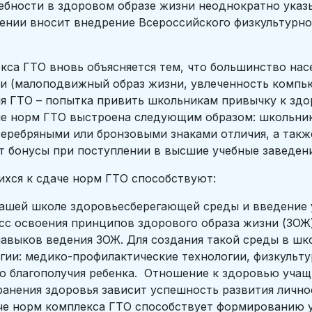
сти в здоровом образе жизни неоднократно указыв
ении вносит внедрение Всероссийского физкультурно
ТО вновь объясняется тем, что большинство насел
и (малоподвижный образ жизни, увлеченность компью
я ГТО – попытка привить школьникам привычку к зд
аче норм ГТО выстроена следующим образом: школьни
серебряными или бронзовыми знаками отличия, а такж
т бонусы при поступлении в высшие учебные заведени
хся к сдаче норм ГТО способствуют:
нашей школе здоровьесберегающей среды и введение 
сс освоения принципов здорового образа жизни (ЗОЖ)
авыков ведения ЗОЖ. Для создания такой среды в шк
ии: медико-профилактические технологии, физкульт
о благополучия ребенка. Отношение к здоровью учащ
хранения здоровья зависит успешность развития лично
че норм комплекса ГТО способствует формированию у