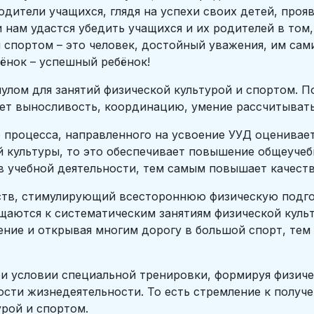
одители учащихся, глядя на успехи своих детей, проя
 нам удастся убедить учащихся и их родителей в том
 спортом – это человек, достойный уважения, им сам
бёнок – успешный ребёнок!
ом для занятий физической культурой и спортом. П
ет выносливость, координацию, умение рассчитывать
есса, направленного на усвоение УУД оценивается
й культуры, то это обеспечивает повышение общеучеб
в учебной деятельности, тем самым повышает качеств
, стимулирующий всестороннюю физическую подгото
щаются к систематическим занятиям физической куль
ние и открывая многим дорогу в большой спорт, тем
овии специальной тренировки, формируя физическ
ти жизнедеятельности. То есть стремление к получ
урой и спортом.