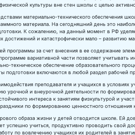
изической культуры вне стен школы с целью активно
дствами материально-технического обеспечения шко
аммного материала. На сегодняшний день это наибол
готовки. К сожалению, на данный момент в РФ уделя
х достижений и катастрофически мало – развитию ма
й программы за счет внесения в ее содержание элем
 программе вариативной части позволяет учитывать 
ьно-техническое обеспечение образовательного проц
ты подготовки включаются в любой раздел рабочей п
имодействия преподавателя и учащихся в условиях у
цию урочной и внеурочной деятельности по формиров
тойчивого интереса к занятиям физкультурой и участ
 праздники по формированию ценностного отношения 
рового образа жизни у детей отводится школе. Ей до
ет успешно учиться, продуктивно проводить свой дос
боту по вовлечению учащихся их родителей в занятия