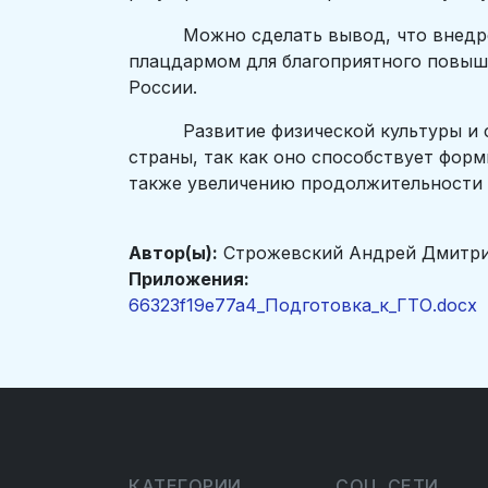
Можно сделать вывод, что внедрение
плацдармом для благоприятного повыш
России.
Развитие физической культуры и спо
страны, так как оно способствует фор
также увеличению продолжительности 
Автор(ы):
Строжевский Андрей Дмитр
Приложения:
66323f19e77a4_Подготовка_к_ГТО.docx
КАТЕГОРИИ
СОЦ. СЕТИ