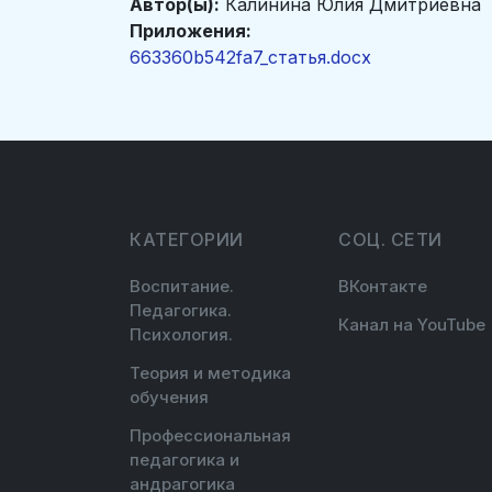
Автор(ы):
Калинина Юлия Дмитриевна
Приложения:
663360b542fa7_статья.docx
КАТЕГОРИИ
СОЦ. СЕТИ
Воспитание.
ВКонтакте
Педагогика.
Канал на YouTube
Психология.
Теория и методика
обучения
Профессиональная
педагогика и
андрагогика