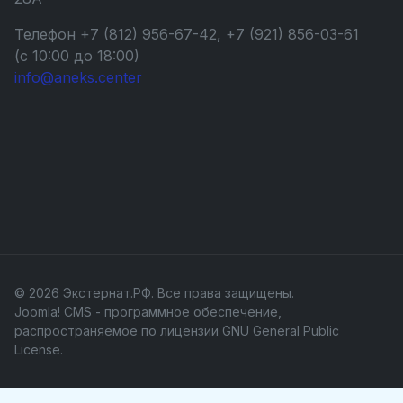
Телефон +7 (812) 956-67-42, +7 (921) 856-03-61
(с 10:00 до 18:00)
info@aneks.center
© 2026 Экстернат.РФ. Все права защищены.
Joomla! CMS
- программное обеспечение,
распространяемое по лицензии
GNU General Public
License
.